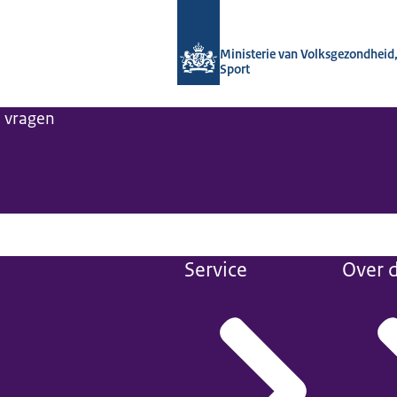
Naar de homepage van Monitor Langd
Ministerie van Volksgezondheid,
Sport
e vragen
Service
Over d