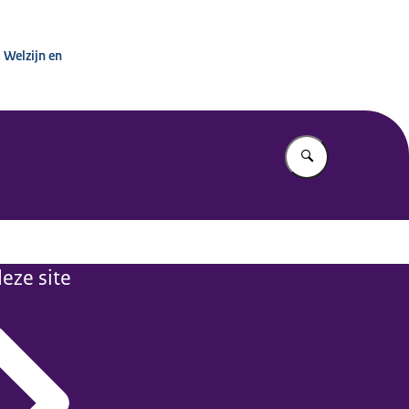
urige Zorg
 Welzijn en
Vul in wat u z
eze site