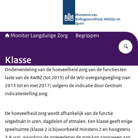
Naar de homepage van Monitor Lang
Ministerie van
Volksgezondheid, Welzijn en
Sport
Monitor Langdurige Zorg
Begrippen
Vu
Klasse
Onderverdeling van de hoeveelheid zorg van de functies ten
laste van de AWBZ (tot 2015) of de Wlz-overgangsregling (van
2015 tot en met 2017) volgens de indicatie door Centrum
indicatiestelling zorg.
De hoeveelheid zorg wordt afhankelijk van de functie
uitgedrukt in uren, dagdelen of etmalen. Een klasse geeft enige
speelruimte (klasse 2 is bijvoorbeeld minstens 2 en hoogstens
3,9 uur), waardoor de zorgverlener de zorg kan aanpassen aan