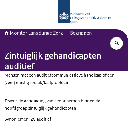
Naar de homepage van Monitor Lang
Ministerie van
Volksgezondheid, Welzijn en
Sport
Monitor Langdurige Zorg
Begrippen
Vu
Zintuiglijk gehandicapten
auditief
Mensen met een auditiefcommunicatieve handicap of een
(zeer) ernstig spraak/taalprobleem.
Tevens de aanduiding van een subgroep binnen de
hoofdgroep zintuiglijk gehandicapten.
Synoniemen: ZG auditief