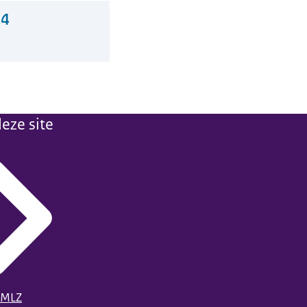
24
eze site
 MLZ