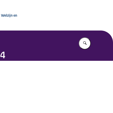
urige Zorg
 Welzijn en
Vul in wat u z
24