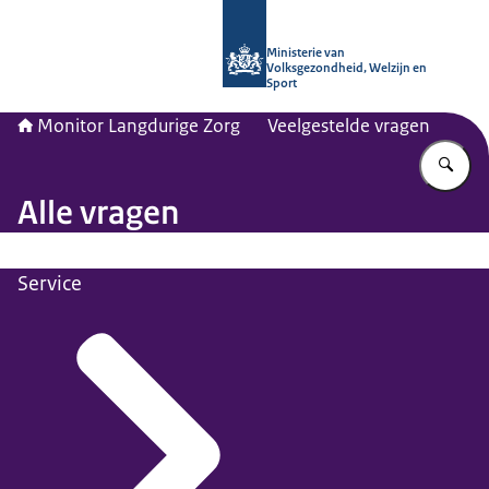
Naar de homepage van Monitor Lang
Ministerie van
Volksgezondheid, Welzijn en
Sport
Monitor Langdurige Zorg
Veelgestelde vragen
Vu
Alle vragen
Service