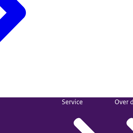
Service
Over d