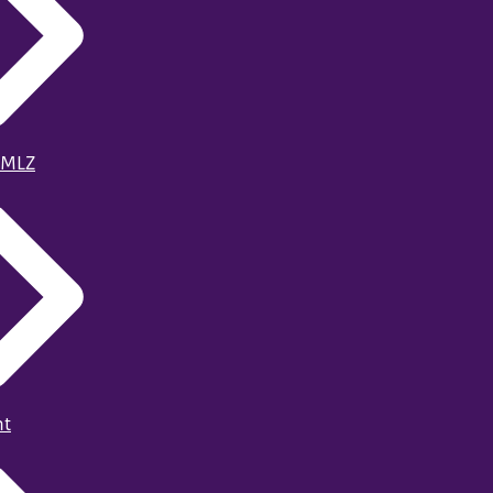
 MLZ
ht