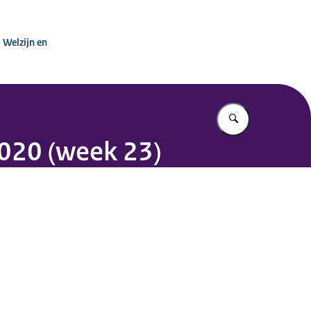
urige Zorg
 Welzijn en
Vul in wat u z
2020 (week 23)