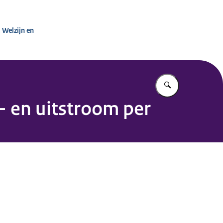
urige Zorg
 Welzijn en
Vul in wat u z
- en uitstroom per