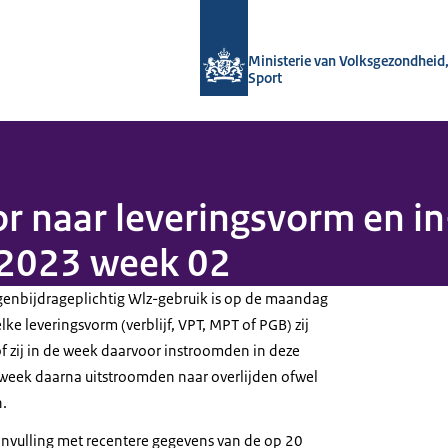
Naar de homepage van Monitor Langd
Ministerie van Volksgezondheid,
Sport
r naar leveringsvorm en in
 2023 week 02
genbijdrageplichtig Wlz-gebruik is op de maandag
e leveringsvorm (verblijf, VPT, MPT of PGB) zij
f zij in de week daarvoor instroomden in deze
week daarna uitstroomden naar overlijden ofwel
n.
aanvulling met recentere gegevens van de op 20