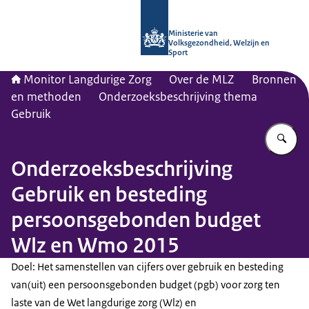
Naar de homepage van Monitor Lang
Ministerie van
Volksgezondheid, Welzijn en
Sport
Monitor Langdurige Zorg
Over de MLZ
Bronnen
en methoden
Onderzoeksbeschrijving thema
Gebruik
Vu
Onderzoeksbeschrijving
Gebruik en besteding
persoonsgebonden budget
Wlz en Wmo 2015
Doel: Het samenstellen van cijfers over gebruik en besteding
van(uit) een persoonsgebonden budget (pgb) voor zorg ten
laste van de Wet langdurige zorg (Wlz) en