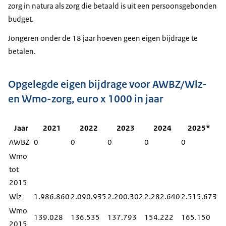
zorg in natura als zorg die betaald is uit een persoonsgebonden
budget.
Jongeren onder de 18 jaar hoeven geen eigen bijdrage te
betalen.
Opgelegde eigen bijdrage voor AWBZ/Wlz-
en Wmo-zorg, euro x 1000 in jaar
Jaar
2021
2022
2023
2024
2025*
AWBZ
0
0
0
0
0
Wmo
tot
2015
Wlz
1.986.860
2.090.935
2.200.302
2.282.640
2.515.673
Wmo
139.028
136.535
137.793
154.222
165.150
2015