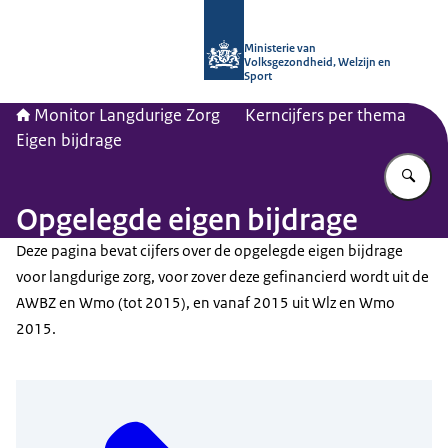
Naar de homepage van Monitor Lang
Ministerie van
Volksgezondheid, Welzijn en
Sport
Monitor Langdurige Zorg
Kerncijfers per thema
Eigen bijdrage
Vu
Opgelegde eigen bijdrage
Deze pagina bevat cijfers over de opgelegde eigen bijdrage
voor langdurige zorg, voor zover deze gefinancierd wordt uit de
AWBZ en Wmo (tot 2015), en vanaf 2015 uit Wlz en Wmo
2015.